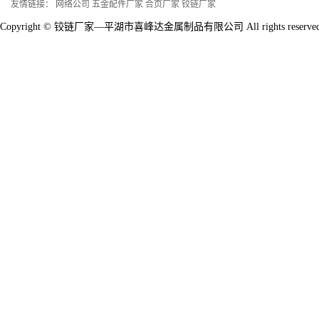
友情链接：
网络公司
五金配件厂家
合页厂家
铰链厂家
Copyright © 铰链厂家—平湖市喜峰达金属制品有限公司 All rights reserv