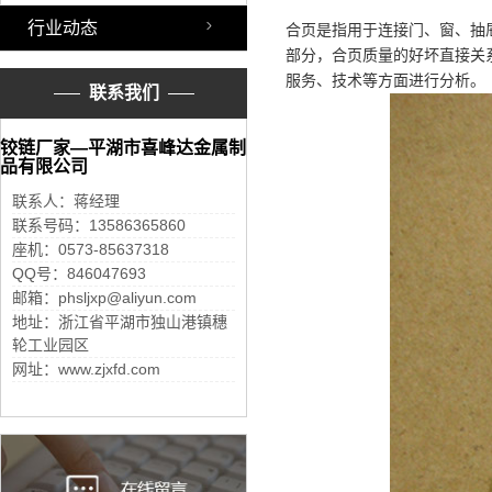
行业动态
合页是指用于连接门、窗、抽
部分，合页质量的好坏直接关
服务、技术等方面进行分析。
联系我们
铰链厂家—平湖市喜峰达金属制
品有限公司
联系人：蒋经理
联系号码：13586365860
座机：0573-85637318
QQ号：846047693
邮箱：phsljxp@aliyun.com
地址：浙江省平湖市独山港镇穗
轮工业园区
网址：www.zjxfd.com