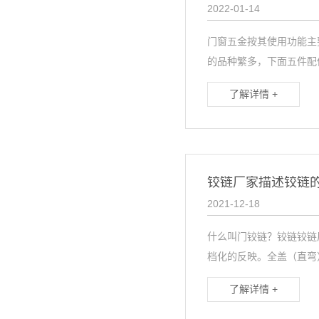
2022-01-14
门窗五金按其使用功能主
的品种繁多，下面五件配件
了解详情 +
铰链厂家描述铰链
2021-12-18
什么叫门铰链？铰链铰链
档化的反映。全盖（直弯）：
了解详情 +