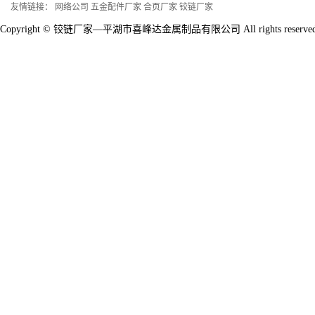
友情链接：
网络公司
五金配件厂家
合页厂家
铰链厂家
Copyright © 铰链厂家—平湖市喜峰达金属制品有限公司 All rights reserv