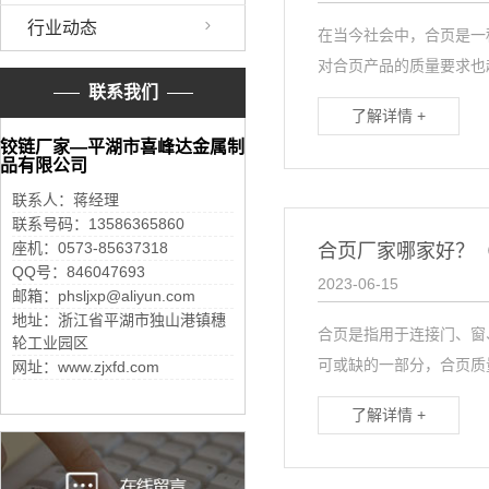
行业动态
在当今社会中，合页是一
对合页产品的质量要求也越
联系我们
了解详情 +
铰链厂家—平湖市喜峰达金属制
品有限公司
联系人：蒋经理
联系号码：13586365860
座机：0573-85637318
合页厂家哪家好？
QQ号：846047693
2023-06-15
邮箱：phsljxp@aliyun.com
地址：浙江省平湖市独山港镇穗
合页是指用于连接门、窗
轮工业园区
可或缺的一部分，合页质量
网址：www.zjxfd.com
了解详情 +